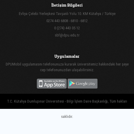
İletişim Bilgileri
Evliya Çelebi Yerleşkesi Tavşanlı Yolu 10. KM Kütahya / Türkiye
0274 443 6808 - 6810 - 6812
0 (274) 443 05 12
sbf@dpu.edu.tr
Uygulamalar
DPUMobil uygulamasını telefonunuza kurarak üniversitemiz hakkındaki her şeye
cep telefonunuzdan ulaşabilirsiniz.
T.C. Kütahya Dumlupınar Üniversitesi - Bilgi İşlem Daire Başkanlığı, Tüm hakları
saklıdır.