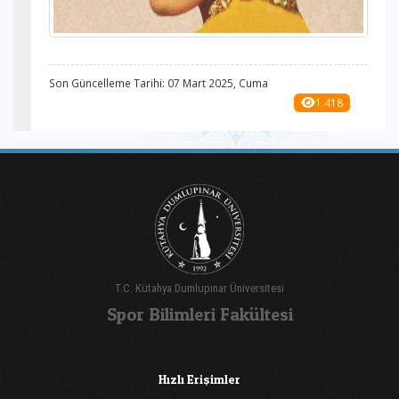
Son Güncelleme Tarihi: 07 Mart 2025, Cuma
1.418
T.C. Kütahya Dumlupınar Üniversitesi
Spor Bilimleri Fakültesi
Hızlı Erişimler