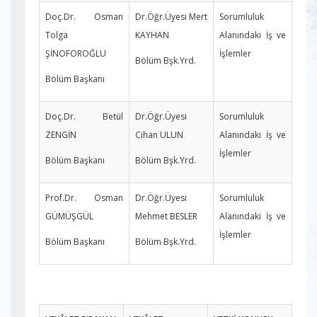
Doç.Dr. Osman
Dr.Öğr.Üyesi Mert
Sorumluluk
Tolga
KAYHAN
Alanındaki İş ve
ŞİNOFOROĞLU
İşlemler
Bölüm Bşk.Yrd.
Bölüm Başkanı
Doç.Dr. Betül
Dr.Öğr.Üyesi
Sorumluluk
ZENGİN
Cihan ULUN
Alanındaki İş ve
İşlemler
Bölüm Başkanı
Bölüm Bşk.Yrd.
Prof.Dr. Osman
Dr.Öğr.Üyesi
Sorumluluk
GÜMÜŞGÜL
Mehmet BESLER
Alanındaki İş ve
İşlemler
Bölüm Başkanı
Bölüm Bşk.Yrd.