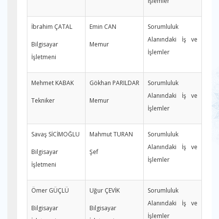
İşlemler
İbrahim ÇATAL
Emin CAN
Sorumluluk
Alanındaki İş ve
Bilgisayar
Memur
İşlemler
İşletmeni
Mehmet KABAK
Gökhan PARILDAR
Sorumluluk
Alanındaki İş ve
Tekniker
Memur
İşlemler
Savaş SİCİMOĞLU
Mahmut TURAN
Sorumluluk
Alanındaki İş ve
Bilgisayar
Şef
İşlemler
İşletmeni
Ömer GÜÇLÜ
Uğur ÇEVİK
Sorumluluk
Alanındaki İş ve
Bilgisayar
Bilgisayar
İşlemler