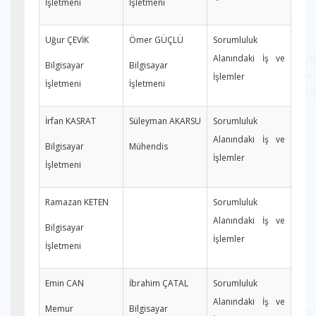
İşletmeni
İşletmeni
Uğur ÇEVİK
Ömer GÜÇLÜ
Sorumluluk
Alanındaki İş ve
Bilgisayar
Bilgisayar
İşlemler
İşletmeni
İşletmeni
İrfan KASRAT
Süleyman AKARSU
Sorumluluk
Alanındaki İş ve
Bilgisayar
Mühendis
İşlemler
İşletmeni
Ramazan KETEN
Sorumluluk
Alanındaki İş ve
Bilgisayar
İşlemler
İşletmeni
Emin CAN
İbrahim ÇATAL
Sorumluluk
Alanındaki İş ve
Memur
Bilgisayar