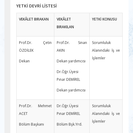
YETKİ DEVRİ LİSTESİ
VEKÂLET BIRAKAN
VEKÂLET
YETKİ KONUSU
BIRAKILAN
Prof.Dr. Çetin
Prof.Dr. Sinan
Sorumluluk
ÖZDİLEK
AKIN
Alanındaki İş ve
İşlemler
Dekan
Dekan yardımcısı
Dr.Öğr.Üyesi
Pınar DEMİREL
Dekan yardımcısı
Prof.Dr. Mehmet
Dr.Öğr.Üyesi
Sorumluluk
ACET
Pınar DEMİREL
Alanındaki İş ve
İşlemler
Bölüm Başkanı
Bölüm Bşk.Yrd.