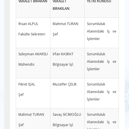
VEKÂLET BIRAKAN
VEKÂLET
YETKİ KONUSU
BIRAKILAN
İhsan ALPUL
Mahmut TURAN
Sorumluluk
Alanındaki İş ve
Fakülte Sekreteri
Şef
İşlemler
Süleyman AKARSU
İrfan KASRAT
Sorumluluk
Alanındaki İş ve
Mühendis
Bilgisayar İşl.
İşlemler
Fikret İŞAL
Muzaffer ÇELİK
Sorumluluk
Alanındaki İş ve
Şef
İşlemler
Mahmut TURAN
Savaş SİCİMOĞLU
Sorumluluk
Alanındaki İş ve
Şef
Bilgisayar İşl.