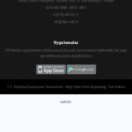
Evliya Çelebi Yerleşkesi Tavşanlı Yolu 10. KM Kütahya / Türkiye
0274 443 6808 - 6810 - 6812
0 (274) 443 05 12
sbf@dpu.edu.tr
Uygulamalar
DPUMobil uygulamasını telefonunuza kurarak üniversitemiz hakkındaki her şeye
cep telefonunuzdan ulaşabilirsiniz.
T.C. Kütahya Dumlupınar Üniversitesi - Bilgi İşlem Daire Başkanlığı, Tüm hakları
saklıdır.