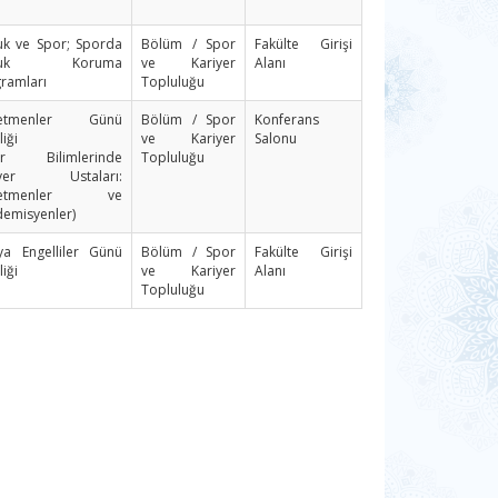
k ve Spor; Sporda
Bölüm / Spor
Fakülte Girişi
cuk Koruma
ve Kariyer
Alanı
ramları
Topluluğu
etmenler Günü
Bölüm / Spor
Konferans
liği
ve Kariyer
Salonu
or Bilimlerinde
Topluluğu
iyer Ustaları:
retmenler ve
emisyenler)
a Engelliler Günü
Bölüm / Spor
Fakülte Girişi
liği
ve Kariyer
Alanı
Topluluğu