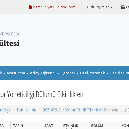
Memnuniyet Bildirim Formu
Hızlı Erişimler
Te
VERSİTESİ
ültesi
ik
Araştırma
Aday_Öğrenci
Öğrenci
Özel_Yetenek
Tesisleri
or Yöneticiliği Bölümü Etkinlikleri
na Sayfa
Etkinliklerimiz
2025-2026 Güz Dönemi Etkinlik Takvimleri
/ Spor Yöneticiliği 
IRA
TARİH
SAAT
ETKİNLİK
BÖLÜM
KON