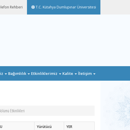
lefon Rehberi
T.C. Kütahya Dumlupınar Üniversitesi
miz
Bağımlılık
Etkinliklerimiz
Kalite
İletişim
Bölümü Etkinlikleri
U
Yürütücü
YER