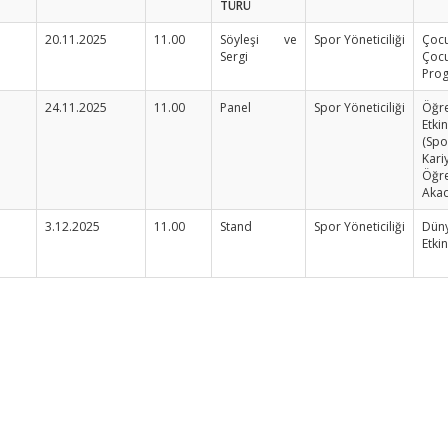
TÜRÜ
20.11.2025
11.00
Söyleşi ve
Spor Yöneticiliği
Çocu
Sergi
Ço
Prog
24.11.2025
11.00
Panel
Spor Yöneticiliği
Öğr
Etkin
(Sp
Kar
Öğ
Akad
3.12.2025
11.00
Stand
Spor Yöneticiliği
Düny
Etkin