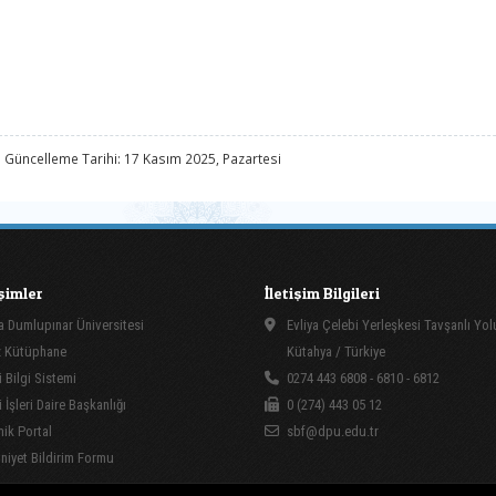
 Güncelleme Tarihi: 17 Kasım 2025, Pazartesi
işimler
İletişim Bilgileri
 Dumlupınar Üniversitesi
Evliya Çelebi Yerleşkesi Tavşanlı Yo
 Kütüphane
Kütahya / Türkiye
 Bilgi Sistemi
0274 443 6808 - 6810 - 6812
İşleri Daire Başkanlığı
0 (274) 443 05 12
ik Portal
sbf@dpu.edu.tr
yet Bildirim Formu