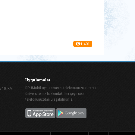
1.401
Uygulamalar
DPUMobil uygulamasını telefonunuza kurarak
lu 10. KM
üniversitemiz hakkındaki her şeye cep
telefonunuzdan ulaşabilirsiniz.