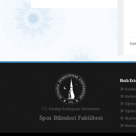
Son
Hızlı Er
Kütahya
Merkez
Öğrenci
T.C. Kütahya Dumlupınar Üniversitesi
Öğrenci 
Spor Bilimleri Fakültesi
Akadem
Memnuni